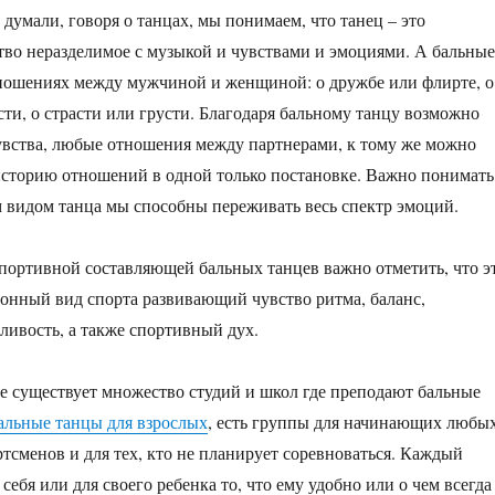
думали, говоря о танцах, мы понимаем, что танец – это
тво неразделимое с музыкой и чувствами и эмоциями. А бальные
ношениях между мужчиной и женщиной: о дружбе или флирте, о
ти, о страсти или грусти. Благодаря бальному танцу возможно
вства, любые отношения между партнерами, к тому же можно
историю отношений в одной только постановке. Важно понимать
м видом танца мы способны переживать весь спектр эмоций.
вной составляющей бальных танцев важно отметить, что э
нный вид спорта развивающий чувство ритма, баланс,
ивость, а также спортивный дух.
ствует множество студий и школ где преподают бальные
альные танцы для взрослых
, есть группы для начинающих любы
ртсменов и для тех, кто не планирует соревноваться. Каждый
себя или для своего ребенка то, что ему удобно или о чем всегда