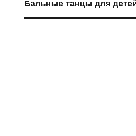
Бальные танцы для дете
Следующая
запись: