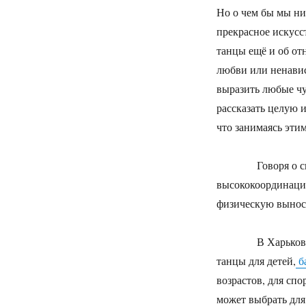
Но о чем бы мы ни 
прекрасное искусс
танцы ещё и об от
любви или ненавис
выразить любые чу
рассказать целую 
что занимаясь эти
Говоря о спорти
высококоординацио
физическую выносл
В Харькове суще
танцы для детей,
б
возрастов, для спо
может выбрать для 