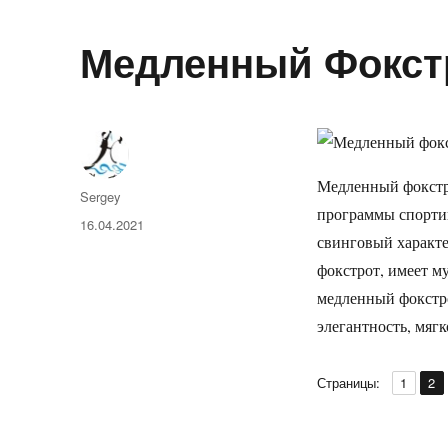
Медленный Фокст
Медленный фокстр
Автор
Sergey
программы спорти
Опубликовано
16.04.2021
свинговый характе
фокстрот, имеет м
медленный фокстро
элегантность, мяг
,
Страни
Ст
Страницы:
1
2