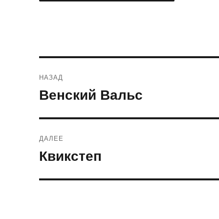
Навигация
НАЗАД
по
Венский Вальс
Предыдущая
запись:
записям
ДАЛЕЕ
Квикстеп
Следующая
запись: