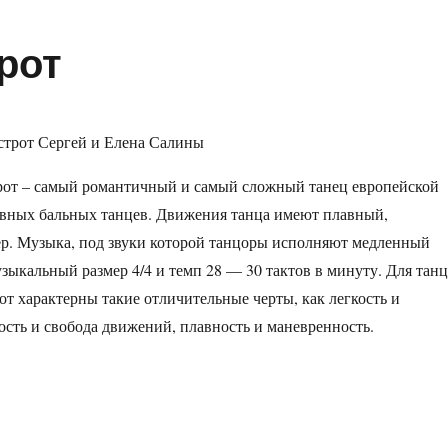
рот
от – самый романтичный и самый сложный танец европейской
вных бальных танцев. Движения танца имеют плавный,
р. Музыка, под звуки которой танцоры исполняют медленный
узыкальный размер 4/4 и темп 28 — 30 тактов в минуту. Для танц
т характерны такие отличительные черты, как легкость и
кость и свобода движений, плавность и маневренность.
ца
раница