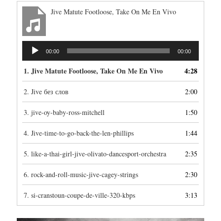
Jive Matute Footloose, Take On Me En Vivo
Аудиоплеер
00:00
00:00
1.
Jive Matute Footloose, Take On Me En Vivo
4:28
2.
Jive без слов
2:00
3.
jive-oy-baby-ross-mitchell
1:50
4.
Jive-time-to-go-back-the-len-phillips
1:44
5.
like-a-thai-girl-jive-olivato-dancesport-orchestra
2:35
6.
rock-and-roll-music-jive-cagey-strings
2:30
7.
si-cranstoun-coupe-de-ville-320-kbps
3:13