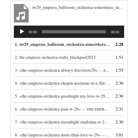
sw29_empress_ballroom_orchestra-somewhere_in_time
Аудиоплеер
00:00
00:00
1.
sw29_empress_ballroom_orchestra-somewhere_in_time
2:28
2.
the-empress-orchestra-waltz_blackpool2015
1:51
3.
«the-empress-orchestra-always-foreversw29»
1:55
— EMPRESS ORCHESTRA
4.
«the-empress-orchestra-chopin-nocturne-in-e-flat-w-29»
2:30
— THE EM
5.
«the-empress-orchestra-goodnight-my-love-w-29»
2:30
— THE EMPRES
6.
«the-empress-orchestra-jean-w-29»
2:31
— THE EMPRESS ORCHESTRA
7.
«the-empress-orchestra-moonlight-madonna-w-29»
2:30
— THE EMPRES
8.
«the-empress-orchestra-more-than-love-w-29»
3:01
— THE EMPRESS ORCHESTRA