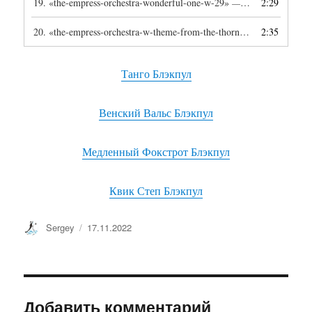
19.
«the-empress-orchestra-wonderful-one-w-29»
2:29
— THE EMPRESS ORCHESTRA
20.
«the-empress-orchestra-w-theme-from-the-thornbirds»
2:35
— THE EM
Танго Блэкпул
Венский Вальс Блэкпул
Медленный Фокстрот Блэкпул
Квик Степ Блэкпул
Автор
Опубликовано
Sergey
17.11.2022
Добавить комментарий