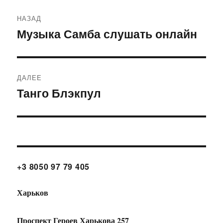
Навигация
НАЗАД
по
Музыка Самба слушать онлайн
Предыдущая
запись:
записям
ДАЛЕЕ
Танго Блэкпул
Следующая
запись:
+3 8050 97 79 405
Харьков
Проспект Героев Харькова 257