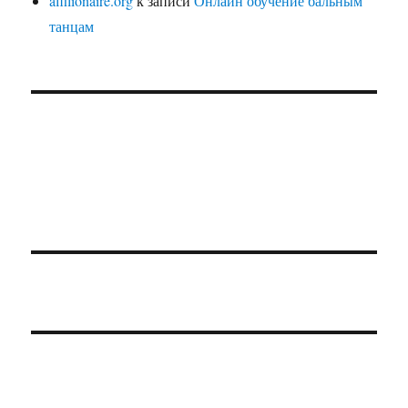
affilionaire.org
к записи
Онлайн обучение бальным
танцам