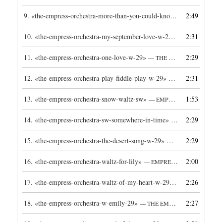
9.
«the-empress-orchestra-more-than-you-could-know-sw-29»
2:49
— EMP
10.
«the-empress-orchestra-my-september-love-w-29»
2:31
— THE EMPRES
11.
«the-empress-orchestra-one-love-w-29»
2:29
— THE EMPRESS ORCHESTRA
12.
«the-empress-orchestra-play-fiddle-play-w-29»
2:31
— THE EMPRESS 
13.
«the-empress-orchestra-snow-waltz-sw»
1:53
— EMPRESS ORCHESTRA
14.
«the-empress-orchestra-sw-somewhere-in-time»
2:29
— UNKNOWN ART
15.
«the-empress-orchestra-the-desert-song-w-29»
2:29
— THE EMPRESS O
16.
«the-empress-orchestra-waltz-for-lily»
2:00
— EMPRESS ORCHESTRA
17.
«the-empress-orchestra-waltz-of-my-heart-w-29»
2:26
— THE EMPRES
18.
«the-empress-orchestra-w-emily-29»
2:27
— THE EMPRESS ORCHESTRA