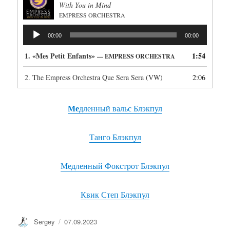
With You in Mind
EMPRESS ORCHESTRA
Аудиоплеер
00:00
00:00
1.
«Mes Petit Enfants»
1:54
— EMPRESS ORCHESTRA
2.
The Empress Orchestra Que Sera Sera (VW)
2:06
Ме
дленный вальс Блэкпул
Танго Блэкпул
Медленный Фокстрот Блэкпул
Квик Степ Блэкпул
Автор
Опубликовано
Sergey
07.09.2023