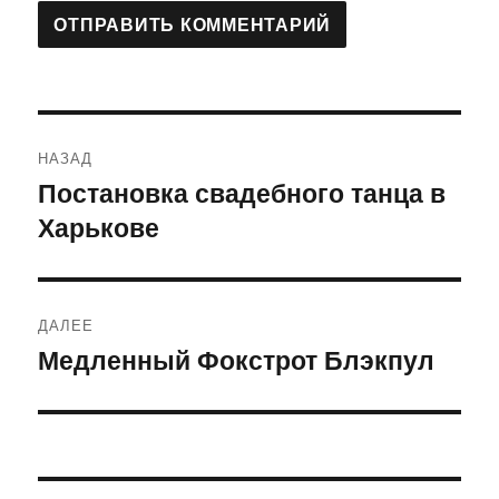
Навигация
НАЗАД
по
Постановка свадебного танца в
Предыдущая
Харькове
запись:
записям
ДАЛЕЕ
Медленный Фокстрот Блэкпул
Следующая
запись: